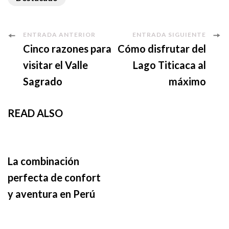
Navegación
ENTRADA ANTERIOR
ENTRADA SIGUIENTE
Cinco razones para
Cómo disfrutar del
de
visitar el Valle
Lago Titicaca al
entradas
Sagrado
máximo
READ ALSO
La combinación
perfecta de confort
y aventura en Perú